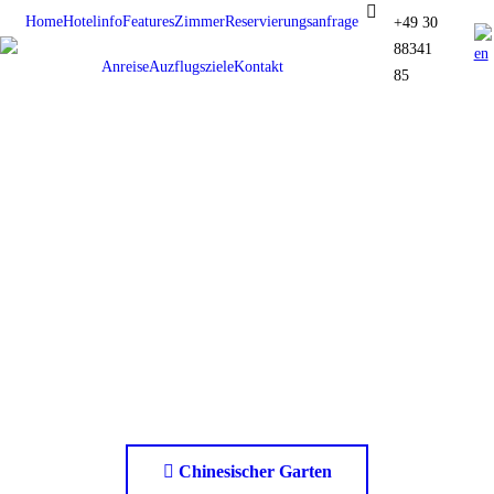
Home
Hotelinfo
Features
Zimmer
Reservierungsanfrage
+49 30
88341
Anreise
Auzflugsziele
Kontakt
85
Chinesischer Garten