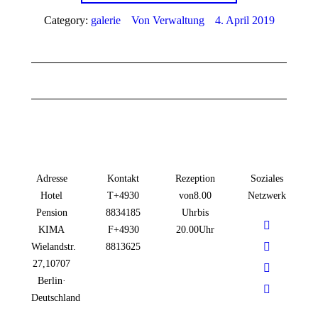
Category:
galerie
Von
Verwaltung
4. April 2019
Project
navigation
Adresse
Kontakt
Rezeption
Soziales
Hotel
T +49 30
von 8.00
Netzwerk
Pension
88341 85
Uhr bis
Finden Sie uns auf:
KIMA
F +49 30
20.00 Uhr
Wielandstr.
88136 25
27, 10707
Berlin ·
Deutschland